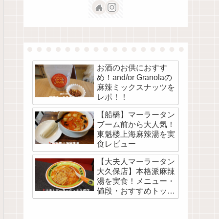
お酒のお供におすす
め！and/or Granolaの
麻辣ミックスナッツを
レポ！！
【船橋】マーラータン
ブーム前から大人気！
東魁楼上海麻辣湯を実
食レビュー
【大夫人マーラータン
大久保店】本格派麻辣
湯を実食！メニュー・
値段・おすすめトッピ
ング解説