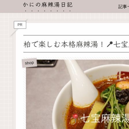
かにの麻辣湯日記
記事
PR
柏で楽しむ本格麻辣湯！📍七
shop