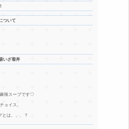
！
について
湯いざ着丼
麻辣スープです♡
チョイス。
グとは、、、？