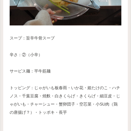
スープ：旨辛牛骨スープ
辛さ：②（小辛）
サービス麺：平牛筋麺
トッピング：じゃがいも板春雨・いか花・姫たけのこ・ハチ
ノス・千葉豆腐・焼麩・白きくらげ・きくらげ・細豆皮・じ
ゃがいも・チャーシュー・蟹卵団子・空芯菜・小SU肉（鶏
の唐揚げ？）・トッポキ
・長芋