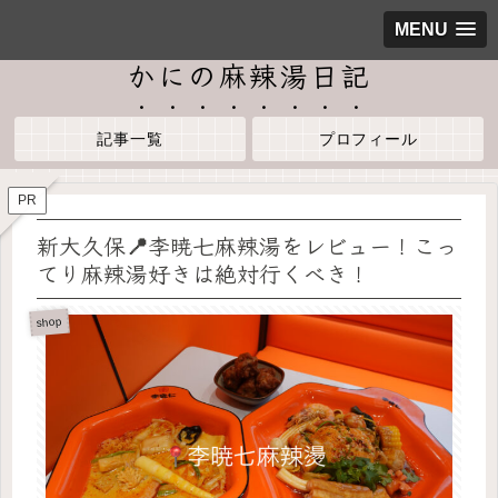
MENU
かにの麻辣湯日記
記事一覧
プロフィール
PR
新大久保📍李暁七麻辣湯をレビュー！こっ
てり麻辣湯好きは絶対行くべき！
shop