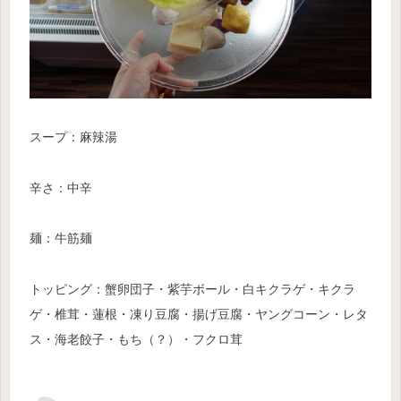
スープ：麻辣湯
辛さ：中辛
麺：牛筋麺
トッピング：蟹卵団子・紫芋ボール・白キクラゲ・キクラ
ゲ・椎茸・蓮根・凍り豆腐・揚げ豆腐・ヤングコーン・レタ
ス・海老餃子・もち（？）
・フクロ茸