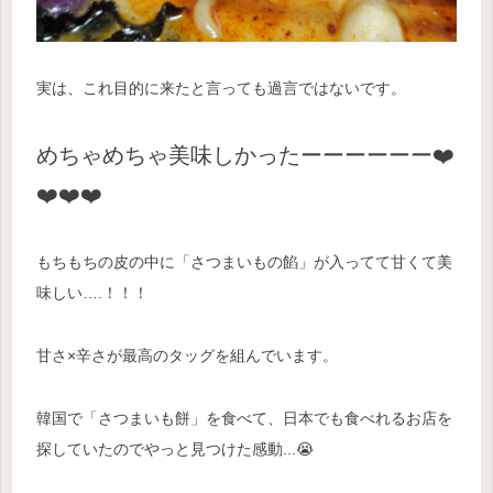
実は、これ目的に来たと言っても過言ではないです。
めちゃめちゃ美味しかったーーーーーー❤️
❤️❤️❤️
もちもちの皮の中に「さつまいもの餡」が入ってて甘くて美
味しい….！！！
甘さ×辛さが最高のタッグを組んでいます。
韓国で「さつまいも餅」を食べて、日本でも食べれるお店を
探していたので
やっと
見つけた
感動
.
.
.
😭