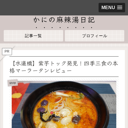
MENU
かにの麻辣湯日記
記事一覧
プロフィール
PR
【水道橋】紫芋トック発見！四季三食の本
格マーラータンレビュー
shop