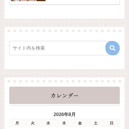
カレンダー
2026年8月
月
火
水
木
金
土
日