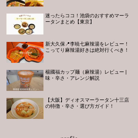
迷ったらココ！池袋のおすすめマーラ
ータンまとめ【東京】
新大久保📍李暁七麻辣湯をレビュー！
こってり麻辣湯好きは絶対行くべき！
楊國福カップ麺（麻辣湯）レビュー |
味・辛さ・アレンジ解説
【大阪】ディオスマーラータン十三店
の特徴・辛さ・選び方ガイド！