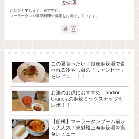
かに🌛
かに🌛と申します。東京在住。
マーラータンや薬膳料理の情報をお届けしています。
この夏食べたい！銀座麻辣湯で食
べれる冷やし麺の「リャンピー」
をレビュー！！
お酒のお供におすすめ！and/or
Granolaの麻辣ミックスナッツを
レポ！！
【船橋】マーラータンブーム前か
ら大人気！東魁楼上海麻辣湯を実
食レビュー