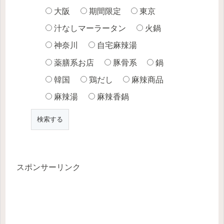
大阪
期間限定
東京
汁なしマーラータン
火鍋
神奈川
自宅麻辣湯
薬膳系お店
豚骨系
鍋
韓国
鶏だし
麻辣商品
麻辣湯
麻辣香鍋
スポンサーリンク