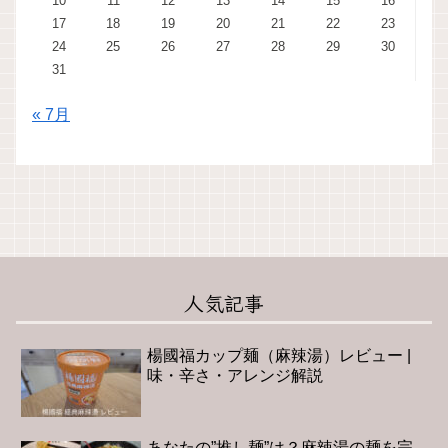
10
11
12
13
14
15
16
17
18
19
20
21
22
23
24
25
26
27
28
29
30
31
« 7月
人気記事
楊國福カップ麺（麻辣湯）レビュー |
味・辛さ・アレンジ解説
あなたの”推し麺”は？麻辣湯の麺を完