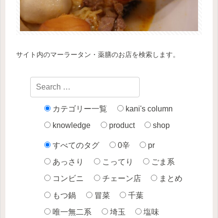
サイト内のマーラータン・薬膳のお店を検索します。
カテゴリー一覧
kani's column
knowledge
product
shop
すべてのタグ
0辛
pr
あっさり
こってり
ごま系
コンビニ
チェーン店
まとめ
もつ鍋
冒菜
千葉
唯一無二系
埼玉
塩味