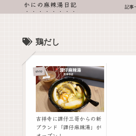
かにの麻辣湯日記
記事
鶏だし
shop
吉祥寺に譚仔三哥からの新
ブランド「譚仔麻辣湯」が
オープン！