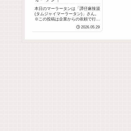
本日のマーラータンは「譚仔麻辣湯
(タムジャイマーラータン)」さん。
※この投稿は企業からの依頼で行っ
ています。「譚仔三哥 吉祥寺店」
2026.05.29
がマーラータン専門店「譚仔麻辣
湯」としてリニューアルオープ
ン！！香港ヌードルブランドの譚仔
三哥（タムジャイサム...