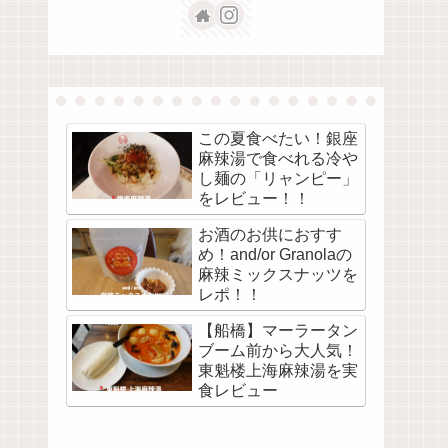
この夏食べたい！銀座
麻辣湯で食べれる冷や
し麺の「リャンピー」
をレビュー！！
お酒のお供におすす
め！and/or Granolaの
麻辣ミックスナッツを
レポ！！
【船橋】マーラータン
ブーム前から大人気！
東魁楼上海麻辣湯を実
食レビュー