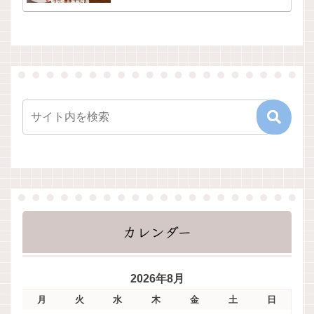
カレンダー
2026年8月
月
火
水
木
金
土
日