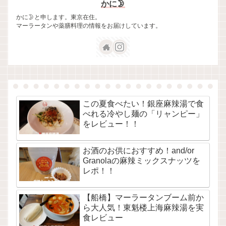
かに🌛
かに🌛と申します。東京在住。
マーラータンや薬膳料理の情報をお届けしています。
この夏食べたい！銀座麻辣湯で食
べれる冷やし麺の「リャンピー」
をレビュー！！
お酒のお供におすすめ！and/or
Granolaの麻辣ミックスナッツを
レポ！！
【船橋】マーラータンブーム前か
ら大人気！東魁楼上海麻辣湯を実
食レビュー