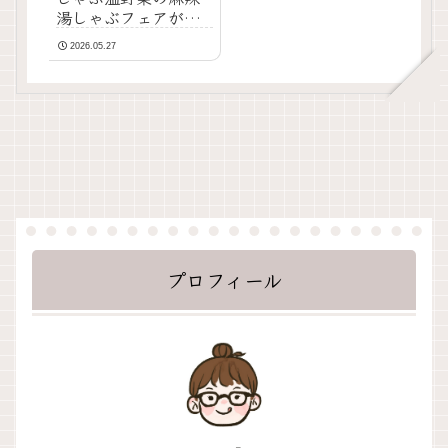
湯しゃぶフェアが進
化して帰ってきた
2026.05.27
🌶️！！
プロフィール