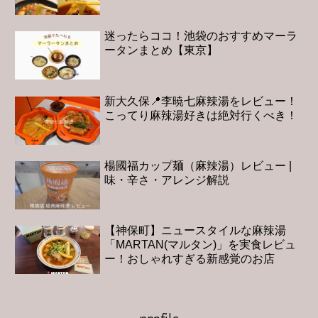
迷ったらココ！池袋のおすすめマーラ
ータンまとめ【東京】
新大久保📍李暁七麻辣湯をレビュー！
こってり麻辣湯好きは絶対行くべき！
楊國福カップ麺（麻辣湯）レビュー |
味・辛さ・アレンジ解説
【神保町】ニュースタイルな麻辣湯
「MARTAN(マルタン)」を実食レビュ
ー！おしゃれすぎる新感覚のお店
profile